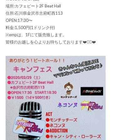
場所:カフェビート2F Beat Hall
住所:石川県金沢市古府町西113
OPEN:17:30〜
料金:1,500円(1ドリンク付)
※empは、1Fにて販売致します。
皆様のお越しを心よりお待ちしております❤️🙇‍♀️❤️